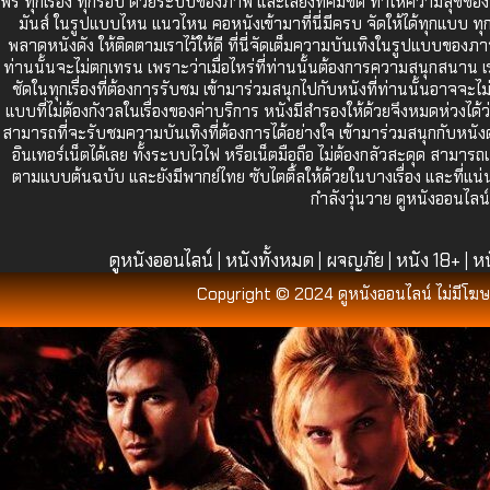
ฟรี ทุกเรื่อง ทุกรอบ ด้วยระบบของภาพ และเสียงที่คมชัด ทำให้ความสุขของท่
มันส์ ในรูปแบบไหน แนวไหน คอหนังเข้ามาที่นี่มีครบ จัดให้ได้ทุกแบบ ทุกสไ
พลาดหนังดัง ให้ติดตามเราไว้ให้ดี ที่นี่จัดเต็มความบันเทิงในรูปแบบขอ
ท่านนั้นจะไม่ตกเทรน เพราะว่าเมื่อไหร่ที่ท่านนั้นต้องการความสนุกสนาน เ
ชัดในทุกเรื่องที่ต้องการรับชม เข้ามาร่วมสนุกไปกับหนังที่ท่านนั้นอาจจะไ
แบบที่ไม่ต้องกังวลในเรื่องของค่าบริการ หนังมีสำรองให้ด้วยจึงหมดห่วงได
สามารถที่จะรับชมความบันเทิงที่ต้องการได้อย่างใจ เข้ามาร่วมสนุกกับหนังดัง
อินเทอร์เน็ตได้เลย ทั้งระบบไวไฟ หรือเน็ตมือถือ ไม่ต้องกลัวสะดุด สามา
ตามแบบต้นฉบับ และยังมีพากย์ไทย ซับไตติ้ลให้ด้วยในบางเรื่อง และที่แน่
กำลังวุ่นวาย ดูหนังออนไลน
ดูหนังออนไลน์
หนังทั้งหมด
ผจญภัย
หนัง 18+
หน
|
|
|
|
Copyright © 2024 ดูหนังออนไลน์ ไม่มีโฆษ